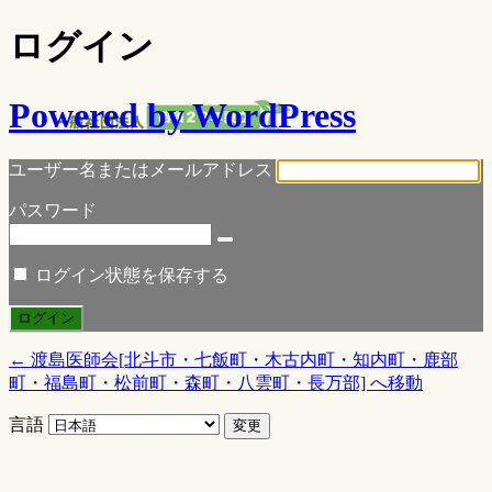
ログイン
Powered by WordPress
ユーザー名またはメールアドレス
パスワード
ログイン状態を保存する
← 渡島医師会[北斗市・七飯町・木古内町・知内町・鹿部
町・福島町・松前町・森町・八雲町・長万部] へ移動
言語