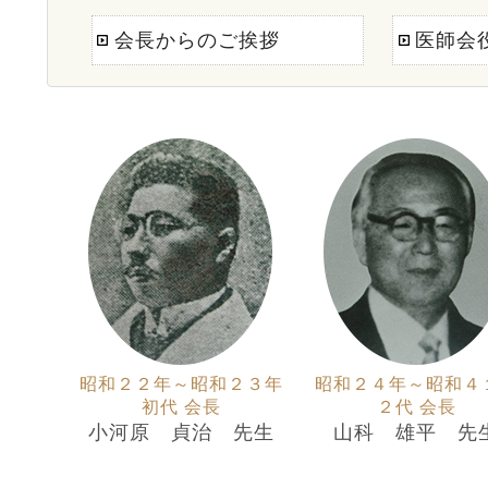
会長からのご挨拶
医師会
昭和２２年～昭和２３年
昭和２４年～昭和４
初代 会長
２代 会長
小河原 貞治 先生
山科 雄平 先