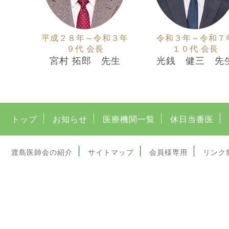
平成２８年～令和３年
令和３年～令和７
９代 会長
１０代 会長
宮村 拓郎 先生
光銭 健三 先
トップ
お知らせ
医療機関一覧
休日当番医
渡島医師会の紹介
サイトマップ
会員様専用
リンク